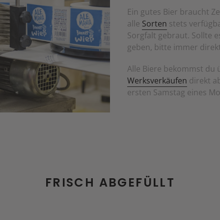
Ein gutes Bier braucht Z
alle
Sorten
stets verfügba
Sorgfalt gebraut. Sollt
geben, bitte immer dire
Alle Biere bekommst du 
Werksverkäufen
direkt a
ersten Samstag eines Mon
FRISCH ABGEFÜLLT