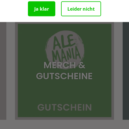
MEHR VON ALE MANIA
Ja klar
Leider nicht
MERCH &
GUTSCHEINE